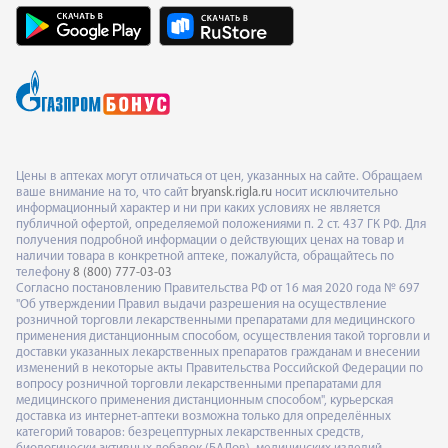
Цены в аптеках могут отличаться от цен, указанных на сайте. Обращаем
ваше внимание на то, что сайт
bryansk.rigla.ru
носит исключительно
информационный характер и ни при каких условиях не является
публичной офертой, определяемой положениями п. 2 ст. 437 ГК РФ. Для
получения подробной информации о действующих ценах на товар и
наличии товара в конкретной аптеке, пожалуйста, обращайтесь по
телефону
8 (800) 777-03-03
Согласно постановлению Правительства РФ от 16 мая 2020 года № 697
"Об утверждении Правил выдачи разрешения на осуществление
розничной торговли лекарственными препаратами для медицинского
применения дистанционным способом, осуществления такой торговли и
доставки указанных лекарственных препаратов гражданам и внесении
изменений в некоторые акты Правительства Российской Федерации по
вопросу розничной торговли лекарственными препаратами для
медицинского применения дистанционным способом", курьерская
доставка из интернет-аптеки возможна только для определённых
категорий товаров: безрецептурных лекарственных средств,