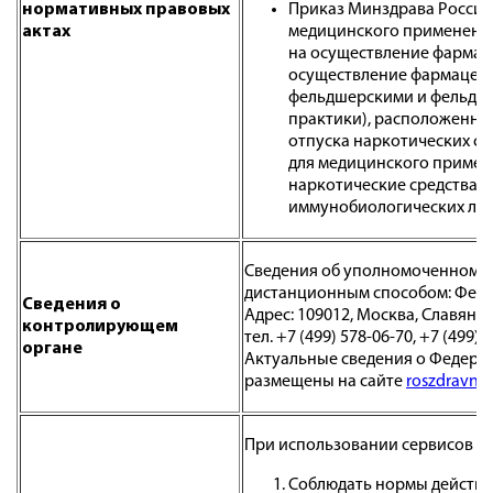
нормативных правовых
Приказ Минздрава России 
актах
медицинского применени
на осуществление фармац
осуществление фармацевт
фельдшерскими и фельдше
практики), расположенным
отпуска наркотических ср
для медицинского примен
наркотические средства и
иммунобиологических лек
Сведения об уполномоченном о
дистанционным способом: Феде
Сведения о
Адрес: 109012, Москва, Славянска
контролирующем
тел. +7 (499) 578-06-70, +7 (499) 
органе
Актуальные сведения о Федерал
размещены на сайте
roszdravnad
При использовании сервисов По
Соблюдать нормы действу