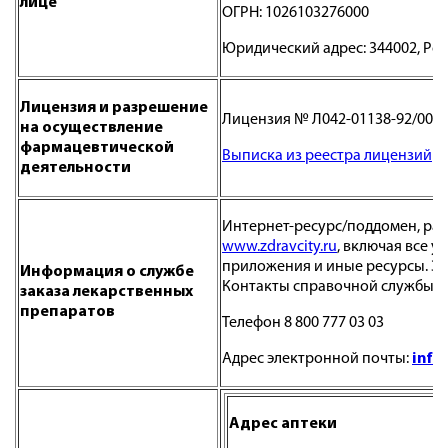
лице
ОГРН: 1026103276000
Юридический адрес: 344002, Рост
Лицензия и разрешение
Лицензия № Л042-01138-92/005899
на осуществление
фармацевтической
Выписка из реестра лицензий
деятельности
Интернет-ресурс/поддомен, раз
www.zdravcity.ru
, включая все 
приложения и иные ресурсы. З
Информация о службе
Контакты справочной службы:
заказа лекарственных
препаратов
Телефон 8 800 777 03 03
Адрес электронной почты:
info
Адрес аптеки