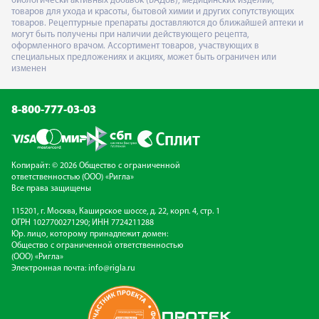
биологически активных добавок (БАДов), медицинских изделий,
товаров для ухода и красоты, бытовой химии и других сопутствующих
товаров. Рецептурные препараты доставляются до ближайшей аптеки и
могут быть получены при наличии действующего рецепта,
оформленного врачом. Ассортимент товаров, участвующих в
специальных предложениях и акциях, может быть ограничен или
изменен
8-800-777-03-03
Копирайт: © 2026 Общество с ограниченной
ответственностью (ООО) «Ригла»
Все права защищены
115201, г. Москва, Каширское шоссе, д. 22, корп. 4, стр. 1
ОГРН 1027700271290; ИНН 7724211288
Юр. лицо, которому принадлежит домен:
Общество с ограниченной ответственностью
(ООО) «Ригла»
Электронная почта:
info@rigla.ru