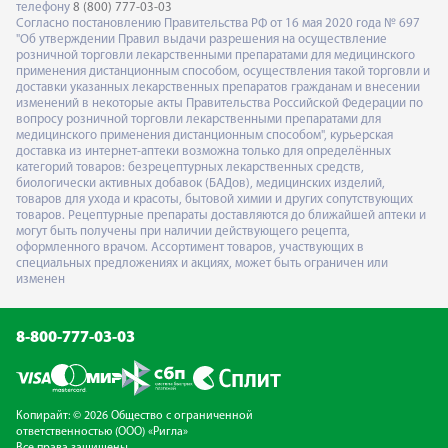
телефону
8 (800) 777-03-03
Согласно постановлению Правительства РФ от 16 мая 2020 года № 697
"Об утверждении Правил выдачи разрешения на осуществление
розничной торговли лекарственными препаратами для медицинского
применения дистанционным способом, осуществления такой торговли и
доставки указанных лекарственных препаратов гражданам и внесении
изменений в некоторые акты Правительства Российской Федерации по
вопросу розничной торговли лекарственными препаратами для
медицинского применения дистанционным способом", курьерская
доставка из интернет-аптеки возможна только для определённых
категорий товаров: безрецептурных лекарственных средств,
биологически активных добавок (БАДов), медицинских изделий,
товаров для ухода и красоты, бытовой химии и других сопутствующих
товаров. Рецептурные препараты доставляются до ближайшей аптеки и
могут быть получены при наличии действующего рецепта,
оформленного врачом. Ассортимент товаров, участвующих в
специальных предложениях и акциях, может быть ограничен или
изменен
8-800-777-03-03
Копирайт: © 2026 Общество с ограниченной
ответственностью (ООО) «Ригла»
Все права защищены