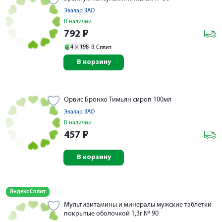
Эвалар ЗАО
В наличии
792
₽
4 ×
198
В Сплит
В корзину
Орвис Бронхо Тимьян сироп 100мл
Эвалар ЗАО
В наличии
457
₽
В корзину
Яндекс Сплит
Мультивитамины и минералы мужские таблетки
покрытые оболочкой 1,3г № 90