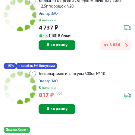
Коллаген Морской Суперкомплекс пак. саше
12.5г порошок N20
Эвалар ЗАО
В наличии
4 737
₽
4 ×
1 185
В Сплит
В корзину
от
3 836
-15%
+кешбэк 5% бонусами
Бифилар макси капсулы 500мг № 10
Эвалар ЗАО
В наличии
961
817
₽
В корзину
Яндекс Сплит