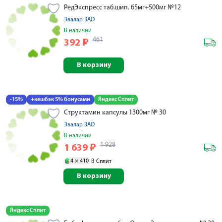
РедЭкспресс таб.шип. 65мг+500мг №12
Эвалар ЗАО
В наличии
461
392
₽
В корзину
-15%
+кешбэк 5% бонусами
Яндекс Сплит
Структамин капсулы 1300мг № 30
Эвалар ЗАО
В наличии
1 928
1 639
₽
4 ×
410
В Сплит
В корзину
Яндекс Сплит