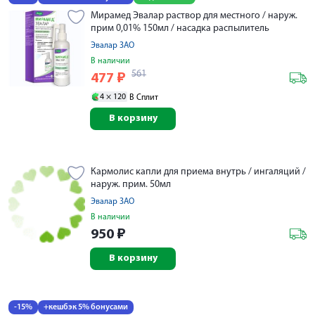
Мирамед Эвалар раствор для местного / наруж.
прим 0,01% 150мл / насадка распылитель
Эвалар ЗАО
В наличии
561
477
₽
4 ×
120
В Сплит
В корзину
Кармолис капли для приема внутрь / ингаляций /
наруж. прим. 50мл
Эвалар ЗАО
В наличии
950
₽
В корзину
-15%
+кешбэк 5% бонусами