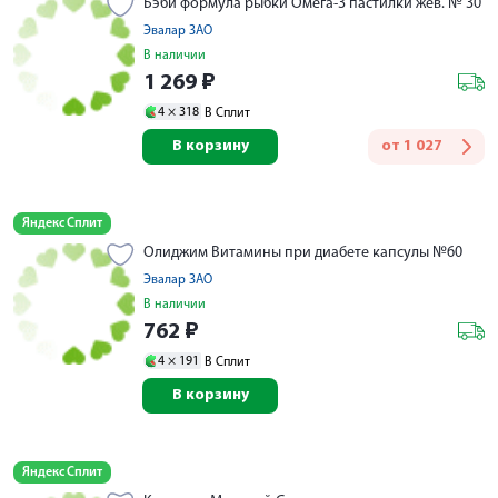
Бэби формула рыбки Омега-3 пастилки жев. № 30
Эвалар ЗАО
В наличии
1 269
₽
4 ×
318
В Сплит
В корзину
от
1 027
Яндекс Сплит
Олиджим Витамины при диабете капсулы №60
Эвалар ЗАО
В наличии
762
₽
4 ×
191
В Сплит
В корзину
Яндекс Сплит