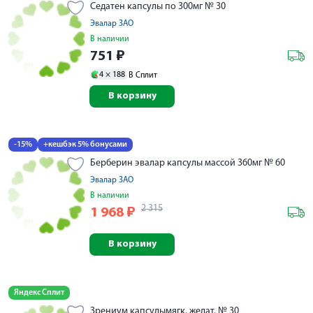
Седатен капсулы по 300мг № 30
Эвалар ЗАО
В наличии
751
₽
4 ×
188
В Сплит
В корзину
-15%
+кешбэк 5% бонусами
Берберин эвалар капсулы массой 360мг № 60
Эвалар ЗАО
В наличии
2 315
1 968
₽
В корзину
Яндекс Сплит
Зрениум капсулымягк. желат. № 30