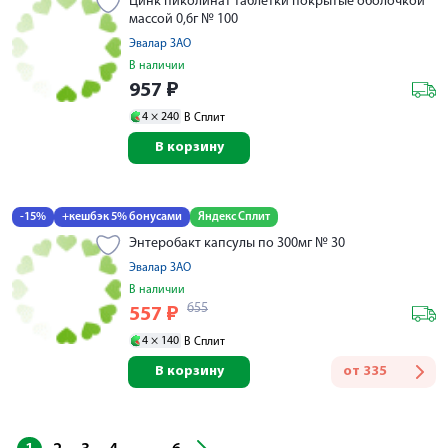
Цинк пиколинат таблетки покрытые оболочкой
массой 0,6г № 100
Эвалар ЗАО
В наличии
957
₽
4 ×
240
В Сплит
В корзину
-15%
+кешбэк 5% бонусами
Яндекс Сплит
Энтеробакт капсулы по 300мг № 30
Эвалар ЗАО
В наличии
655
557
₽
4 ×
140
В Сплит
В корзину
от
335