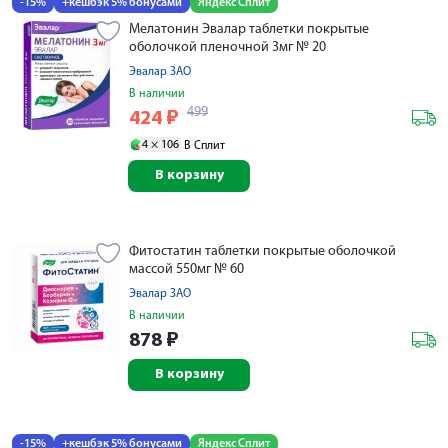
-15%
+кешбэк 5% бонусами
Яндекс Сплит
Мелатонин Эвалар таблетки покрытые
оболочкой пленочной 3мг № 20
Эвалар ЗАО
В наличии
499
424
₽
4 ×
106
В Сплит
В корзину
Фитостатин таблетки покрытые оболочкой
массой 550мг № 60
Эвалар ЗАО
В наличии
878
₽
В корзину
-15%
+кешбэк 5% бонусами
Яндекс Сплит