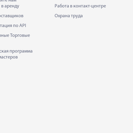
ите нам
 в аренду
Работа в контакт-центре
оставщиков
Охрана труда
тация по API
нные Торговые
ская программа
мастеров