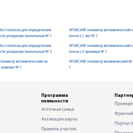
ест-полоска для определения
4FORCARE тонометр автоматический 
сти ультрачувствительный № 1
плечо L1 эко № 1
ест-полоска для определения
4FORCARE тонометр автоматический 
сти ультрачувствительный № 2
плечо L3 премиум № 1
онометр автоматический на
4FORCARE тонометр механический М
2 компакт № 1
1
Программа
Партне
лояльности
Проведе
Аптечная семья
Франчай
Активация карты
Портал 
Правила участия