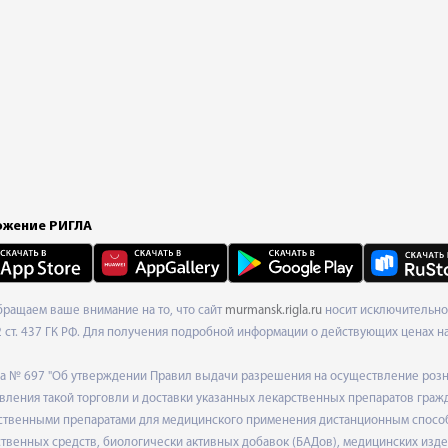
жение РИГЛА
Обращаем ваше внимание на то, что сайт
murmansk.rigla.ru
носит исключительно 
ст. 437 ГК РФ. Для получения подробной информации о действующих ценах на 
ода № 697 "Об утверждении Правил выдачи разрешения на осуществление роз
ления такой торговли и доставки указанных лекарственных препаратов граж
твенными препаратами для медицинского применения дистанционным способом
венных средств, биологически активных добавок (БАДов), медицинских издел