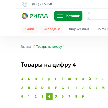
8 (800) 777-03-03
Каталог
Акции
Распродажа
Яндекс Сплит
Ригла 
Главная
Товары на цифру 4
Товары на цифру 4
А
Б
В
Г
Д
Е
Ё
Ж
З
И
Й
К
Л
A
B
C
D
E
F
G
H
I
J
K
L
M
0
1
2
3
4
5
6
7
8
9