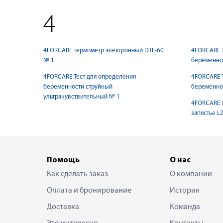
4
4FORCARE термометр электронный DTF-60
4FORCARE Т
№ 1
беременно
4FORCARE Тест для определения
4FORCARE Т
беременности струйный
беременно
ультрачувствительный № 1
4FORCARE т
запястье L
Помощь
О нас
Как сделать заказ
О компании
Оплата и бронирование
История
Доставка
Команда