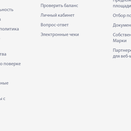
Предлож
Проверить баланс
площади
ьность
Личный кабинет
Отбор п
в
Вопрос-ответ
Докумен
политика
Электронные чеки
Собстве
е
Марки
Партнер
тва
для веб-
 о поверке
ьные
ы с