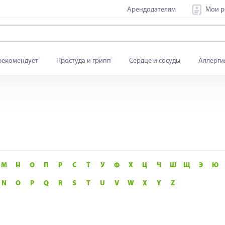
Арендодателям
Мои р
рекомендует
Простуда и грипп
Сердце и сосуды
Аллерги
М
Н
О
П
Р
С
Т
У
Ф
Х
Ц
Ч
Ш
Щ
Э
Ю
N
O
P
Q
R
S
T
U
V
W
X
Y
Z