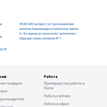
на
4FORCARE экспресс-тест для выявления
антигена Короновируса и антигенов Гриппа
A / B в мазках из носоглотки / ротоглотки /
на
образцах слюны человека № 1
-20 №
рам
Работа
ние тендеров
Преимущества работы в
Ригла
зинг
Работа в аптеке
производителя
Работа в офисе