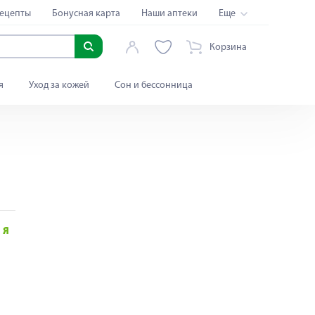
ецепты
Бонусная карта
Наши аптеки
Еще
Корзина
я
Уход за кожей
Сон и бессонница
Я